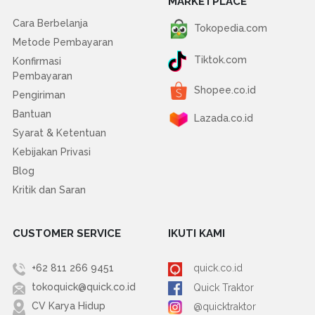
MARKETPLACE
Cara Berbelanja
Tokopedia.com
Metode Pembayaran
Tiktok.com
Konfirmasi
Pembayaran
Shopee.co.id
Pengiriman
Bantuan
Lazada.co.id
Syarat & Ketentuan
Kebijakan Privasi
Blog
Kritik dan Saran
CUSTOMER SERVICE
IKUTI KAMI
+62 811 266 9451
quick.co.id
tokoquick@quick.co.id
Quick Traktor
CV Karya Hidup
@quicktraktor