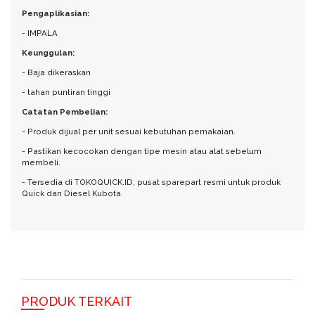
Pengaplikasian:
- IMPALA
Keunggulan:
- Baja dikeraskan
- tahan puntiran tinggi
Catatan Pembelian:
- Produk dijual per unit sesuai kebutuhan pemakaian.
- Pastikan kecocokan dengan tipe mesin atau alat sebelum
membeli.
- Tersedia di TOKOQUICK.ID, pusat sparepart resmi untuk produk
Quick dan Diesel Kubota
PRODUK TERKAIT