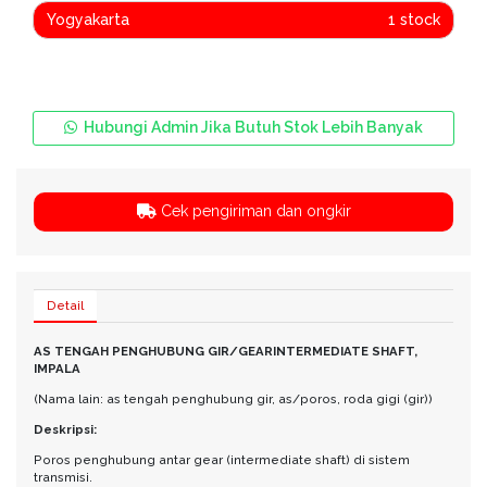
Yogyakarta
1 stock
Hubungi Admin Jika Butuh Stok Lebih Banyak
Cek pengiriman dan ongkir
Detail
AS TENGAH PENGHUBUNG GIR/GEARINTERMEDIATE SHAFT,
IMPALA
(Nama lain: as tengah penghubung gir, as/poros, roda gigi (gir))
Deskripsi:
Poros penghubung antar gear (intermediate shaft) di sistem
transmisi.