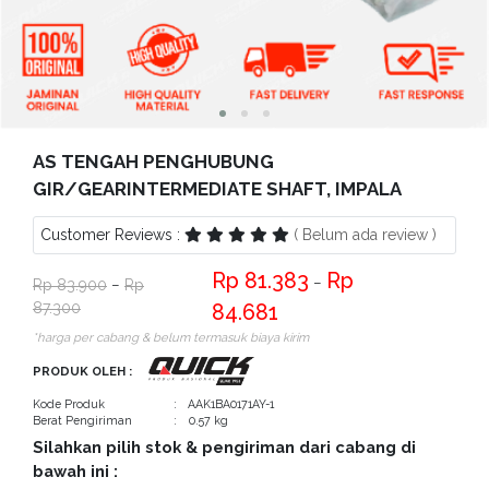
Bantuan
Kritik
dan
Saran
AS TENGAH PENGHUBUNG
GIR/GEARINTERMEDIATE SHAFT, IMPALA
Customer Reviews :
( Belum ada review )
81.383
−
83.900
−
87.300
84.681
*harga per cabang & belum termasuk biaya kirim
PRODUK OLEH :
Kode Produk
: AAK1BA0171AY-1
Berat Pengiriman
: 0.57 kg
Silahkan pilih stok & pengiriman dari cabang di
bawah ini :