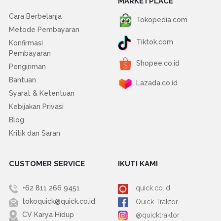
MARKETPLACE
Cara Berbelanja
Tokopedia.com
Metode Pembayaran
Tiktok.com
Konfirmasi
Pembayaran
Shopee.co.id
Pengiriman
Bantuan
Lazada.co.id
Syarat & Ketentuan
Kebijakan Privasi
Blog
Kritik dan Saran
CUSTOMER SERVICE
IKUTI KAMI
+62 811 266 9451
quick.co.id
tokoquick@quick.co.id
Quick Traktor
CV Karya Hidup
@quicktraktor