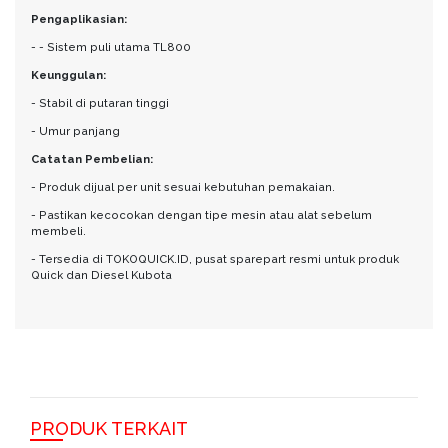
Pengaplikasian:
- - Sistem puli utama TL800
Keunggulan:
- Stabil di putaran tinggi
- Umur panjang
Catatan Pembelian:
- Produk dijual per unit sesuai kebutuhan pemakaian.
- Pastikan kecocokan dengan tipe mesin atau alat sebelum
membeli.
- Tersedia di TOKOQUICK.ID, pusat sparepart resmi untuk produk
Quick dan Diesel Kubota
PRODUK TERKAIT