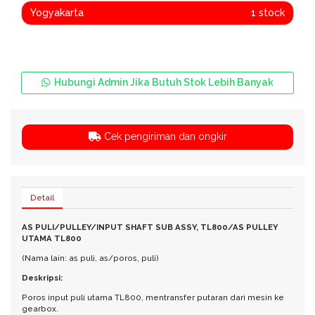
Yogyakarta
1 stock
Hubungi Admin Jika Butuh Stok Lebih Banyak
Cek pengiriman dan ongkir
Detail
AS PULI/PULLEY/INPUT SHAFT SUB ASSY, TL800/AS PULLEY
UTAMA TL800
(Nama lain: as puli, as/poros, puli)
Deskripsi:
Poros input puli utama TL800, mentransfer putaran dari mesin ke
gearbox.