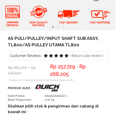
Bantuan
Kritik
dan
Saran
AS PULI/PULLEY/INPUT SHAFT SUB ASSY,
TL800/AS PULLEY UTAMA TL800
Customer Reviews :
( Belum ada review )
257.729
−
265.700
−
276.500
268.205
*harga per cabang & belum termasuk biaya kirim
PRODUK OLEH :
Kode Produk
: AAA1AAAAA1AZ-1
Berat Pengiriman
: 2.02 kg
Silahkan pilih stok & pengiriman dari cabang di
bawah ini :