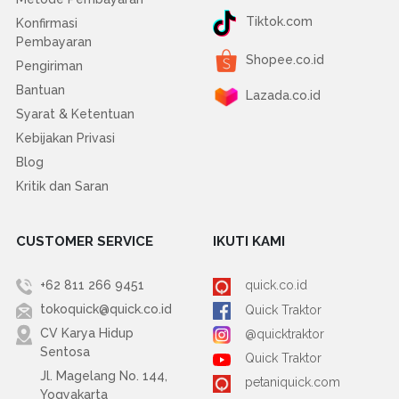
Tiktok.com
Konfirmasi
Pembayaran
Shopee.co.id
Pengiriman
Bantuan
Lazada.co.id
Syarat & Ketentuan
Kebijakan Privasi
Blog
Kritik dan Saran
CUSTOMER SERVICE
IKUTI KAMI
+62 811 266 9451
quick.co.id
tokoquick@quick.co.id
Quick Traktor
CV Karya Hidup
@quicktraktor
Sentosa
Quick Traktor
Jl. Magelang No. 144,
petaniquick.com
Yogyakarta