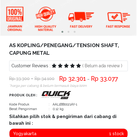
Bantuan
Kritik
dan
Saran
AS KOPLING/PENEGANG/TENSION SHAFT,
CAPUNG METAL
Customer Reviews :
( Belum ada review )
32.301
33.077
33.300
−
34.100
−
*harga per cabang & belum termasuk biaya kirim
PRODUK OLEH :
Kode Produk
: AAL1BB0021AY-1
Berat Pengiriman
: 0.12 kg
Silahkan pilih stok & pengiriman dari cabang di
bawah ini :
Yogyakarta
1 stock