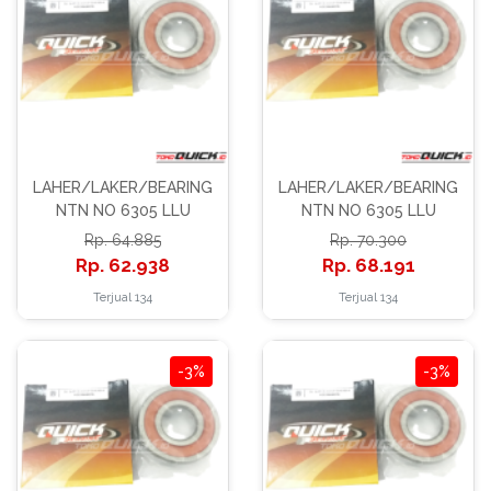
LAHER/LAKER/BEARING
LAHER/LAKER/BEARING
NTN NO 6305 LLU
NTN NO 6305 LLU
64.885
70.300
62.938
68.191
Terjual 134
Terjual 134
-3%
-3%