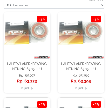
Bantuan
Kritik
dan
-3%
-3%
Saran
LAHER/LAKER/BEARING
LAHER/LAKER/BEARING
NTN NO 6305 LLU
NTN NO 6305 LLU
65.075
65.360
63.123
63.399
Terjual 134
Terjual 134
-3%
-3%