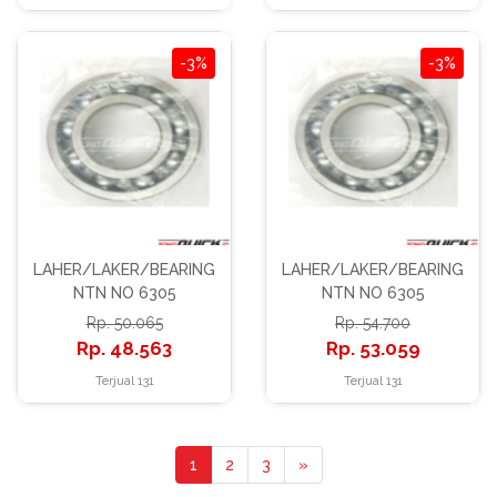
-3%
-3%
LAHER/LAKER/BEARING
LAHER/LAKER/BEARING
NTN NO 6305
NTN NO 6305
50.065
54.700
48.563
53.059
Terjual 131
Terjual 131
1
2
3
»