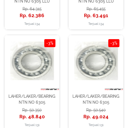
NTN NO 6305 LLU
NTN NO 6305 LLU
64.315
65.455
62.386
63.491
Terjual 134
Terjual 134
-3%
-3%
LAHER/LAKER/BEARING
LAHER/LAKER/BEARING
NTN NO 6305
NTN NO 6305
50.350
50.540
48.840
49.024
Terjual 131
Terjual 131