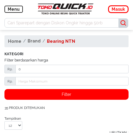
Navigasi
Menu
Masuk
Masuk
Daftar
Home
Brand
Bearing NTN
KATEGORI
Menu
Kategori
Filter berdasarkan harga
Rp.
Buku
Manual
Rp.
Promo
Filter
Konfirmasi
35 PRODUK DITEMUKAN
Pembayaran
Tampilkan
Blog
URUTKAN :